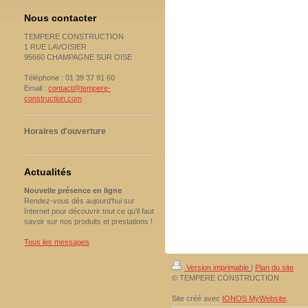
Nous contacter
TEMPERE CONSTRUCTION
1 RUE LAVOISIER
95660 CHAMPAGNE SUR OISE
Téléphone : 01 39 37 91 60
Email :
contact@tempere-
construction.com
Horaires d'ouverture
Actualités
Nouvelle présence en ligne
Rendez-vous dès aujourd'hui sur
Internet pour découvrir tout ce qu'il faut
savoir sur nos produits et prestations !
Tous les messages
Version imprimable
|
Plan du site
© TEMPERE CONSTRUCTION
Site créé avec
IONOS MyWebsite
.