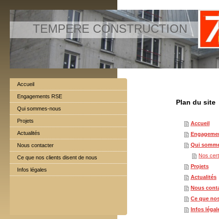
TEMPERE CONSTRUCTION
Accueil
Engagements RSE
Plan du site
Qui sommes-nous
Projets
Accueil
Actualités
Engageme
Qui somm
Nous contacter
Nos certi
Ce que nos clients disent de nous
Projets
Infos légales
Actualités
Nous conta
Ce que nos
Infos légal