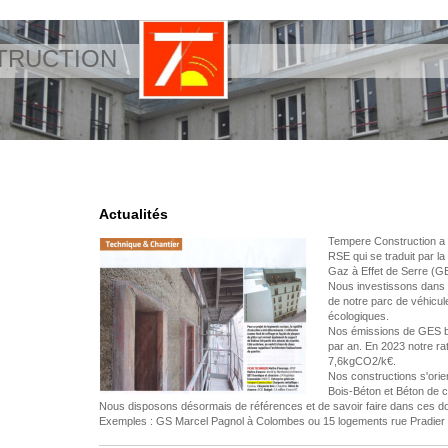
TRUCTION
Actualités
Tempere Construction a i
RSE qui se traduit par l
Gaz à Effet de Serre (G
Nous investissons dans l'l
de notre parc de véhicul
écologiques.
Nos émissions de GES b
par an. En 2023 notre ra
7,6kgCO2/k€.
Nos constructions s'orie
Bois-Béton et Béton de 
Nous disposons désormais de références et de savoir faire dans ces d
Exemples : GS Marcel Pagnol à Colombes ou 15 logements rue Pradier 