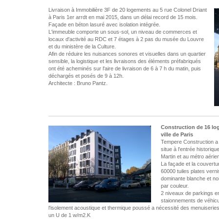
Livraison à Immobilière 3F de 20 logements au 5 rue Colonel Driant
à Paris 1er arrdt en mai 2015, dans un délai record de 15 mois.
Façade en béton lasuré avec isolation intégrée.
L'immeuble comporte un sous-sol, un niveau de commerces et
locaux d'activité au RDC et 7 étages à 2 pas du musée du Louvre
et du ministère de la Culture.
Afin de réduire les nuisances sonores et visuelles dans un quartier
sensible, la logistique et les livraisons des éléments préfabriqués
ont été acheminés sur l'aire de livraison de 6 à 7 h du matin, puis
déchargés et posés de 9 à 12h.
Architecte : Bruno Pantz.
Construction de 16 lo
ville de Paris
Tempere Construction a 
situe à l'entrée historiq
Martin et au métro aéri
La façade et la couvertu
60000 tuiles plates vern
dominante blanche et no
par couleur.
2 niveaux de parkings en
staionnements de véhicu
l'isolement acoustique et thermique poussé a nécessité des menuiseries 
un U de 1 w/m2.K