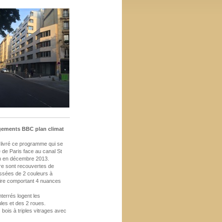
gements BBC plan climat
livré ce programme qui se
ue de Paris face au canal St
en en décembre 2013.
re sont recouvertes de
issées de 2 couleurs à
ire comportant 4 nuances
terrés logent les
les et des 2 roues.
bois à triples vitrages avec