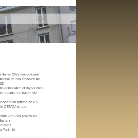
nitié en 2022 une politique
a baisse de nos émission de
ES).
électrification et l'hybridation
es et dans nos bases vie
aissent au rythme de 6%
tio GES/CA est de
ntent vers des projets en
chanvre.
omaines.
à Paris 19.